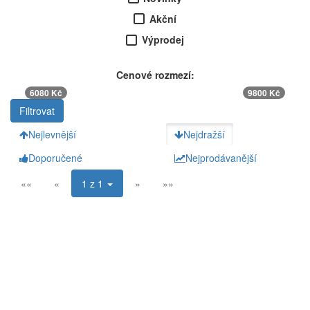
Akční
Výprodej
Cenové rozmezí:
6080 Kč
9800 Kč
Nejlevnější
Nejdražší
Doporučené
Nejprodávanější
««
«
1 z 1
»
»»