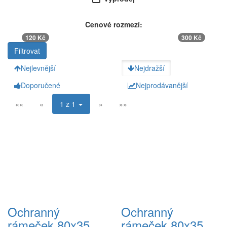
Cenové rozmezí:
120 Kč
300 Kč
Nejlevnější
Nejdražší
Doporučené
Nejprodávanější
««
«
1 z 1
»
»»
Ochranný
Ochranný
rámeček 80x35
rámeček 80x35