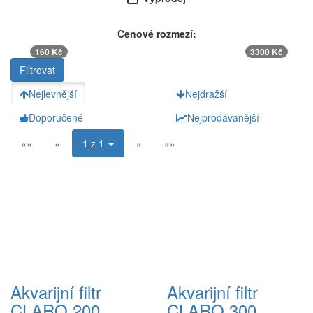
Cenové rozmezí:
160 Kč
3300 Kč
Nejlevnější
Nejdražší
Doporučené
Nejprodávanější
««
«
1 z 1
»
»»
Akvarijní filtr
Akvarijní filtr
CLARO 200
CLARO 300