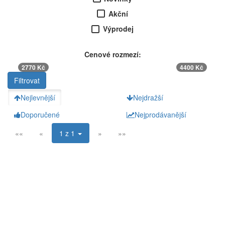
Akční
Výprodej
Cenové rozmezí:
2770 Kč
4400 Kč
Nejlevnější
Nejdražší
Doporučené
Nejprodávanější
««
«
1 z 1
»
»»