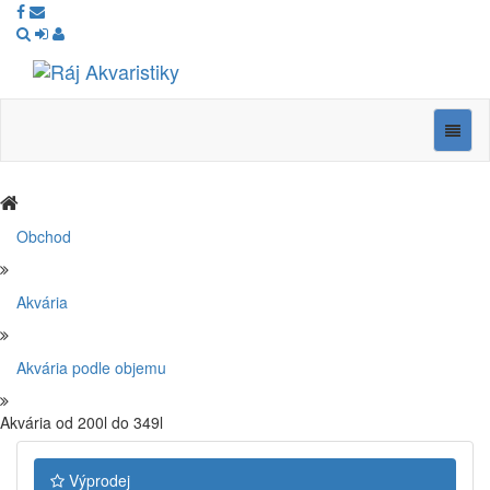
Ráj
Akvaristiky
Navig
Obchod
Akvária
Akvária podle objemu
Akvária od 200l do 349l
Výprodej