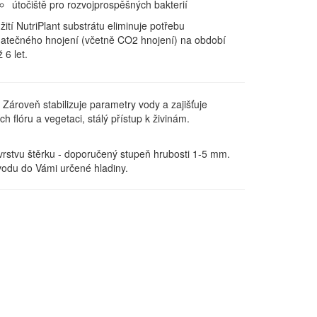
útočiště pro rozvojprospěšných bakterií
žití
NutriPlant
substrátu
eliminuje potřebu
atečného
hnojení
(včetně
CO2
hnojení
) na
období
ž
6 let.
. Zároveň stabilizuje parametry vody a zajišťuje
h flóru a vegetaci, stálý přístup k živinám.
 vrstvu štěrku - doporučený stupeň hrubosti 1-5 mm.
 vodu do Vámi určené hladiny.