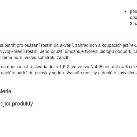
pou
dod
3 a
 substrát pro osázení rostlin do akvárií, zahradních a koupacích jezírek
vývoj kořenů rostlin. Jeho použití umožňuje tvoření biotopů podporujícíc
jeme horní vrstvu substrátu zatížit.
:
na dno suchého akvária dejte 1,5-2 cm vrstvu NutriPlant, dále 4-6 cm
naplňte nádrž do poloviny vodou. Vysaďte rostliny a doplňte zbývající
lerie
ející produkty