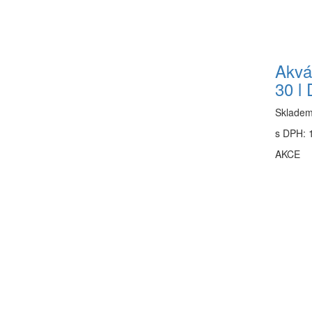
Akvá
30 l
Sklade
s DPH: 1
AKCE