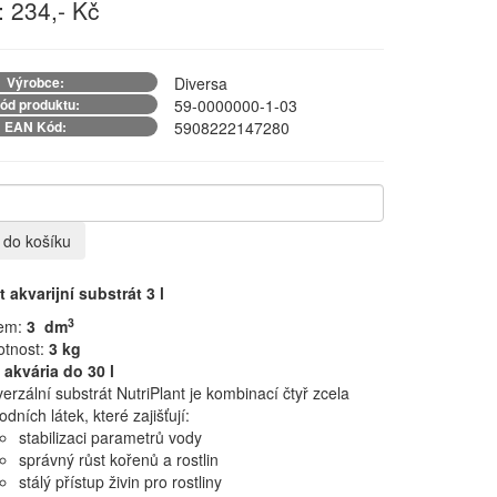
 234,- Kč
Výrobce:
Diversa
ód produktu:
59-0000000-1-03
EAN Kód:
5908222147280
t do košíku
t akvarijní substrát 3 l
3
em:
3
dm
tnost:
3 kg
 akvária do 30 l
verzální
substrát
NutriPlant
je kombinací
čtyř
zcela
rodních látek
, které zajišťují
:
stabilizaci
parametrů vody
správ
ný růst kořenů a rostlin
stálý přístup živin pro rostliny