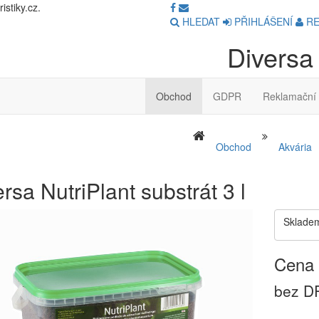
stiky.cz.
HLEDAT
PŘIHLÁŠENÍ
RE
Diversa 
Obchod
GDPR
Reklamační 
Obchod
Akvária
rsa NutriPlant substrát 3 l
Sklade
Cena 
bez DP