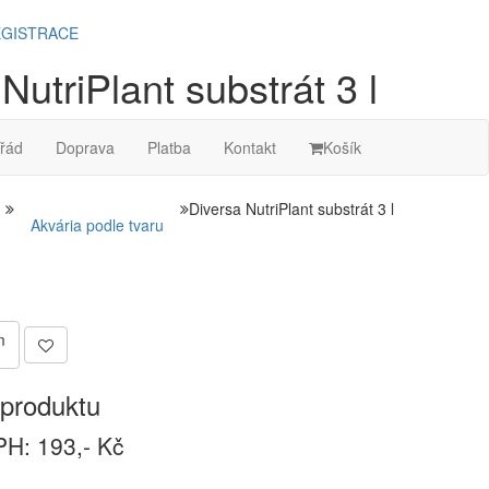
GISTRACE
NutriPlant substrát 3 l
řád
Doprava
Platba
Kontakt
Košík
Diversa NutriPlant substrát 3 l
Akvária podle tvaru
m
produktu
H: 193,- Kč