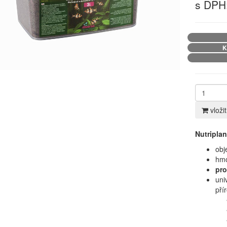
s DPH:
K
vloži
Nutriplan
obj
h
mo
pro
uni
pří