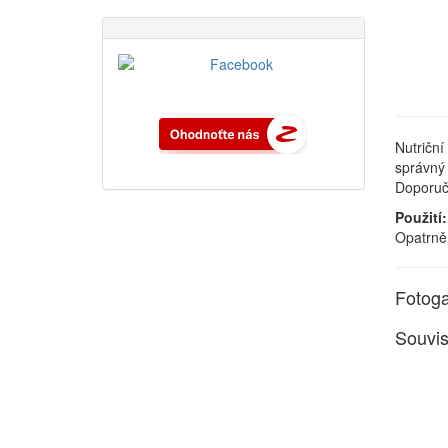
Nutriční
správný 
Doporuču
Použití
Opatrně 
Fotoga
Souvis