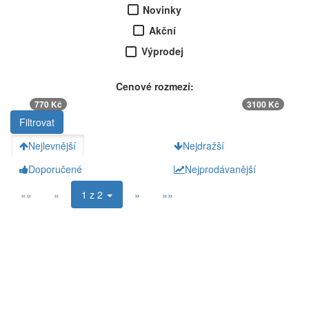
Novinky
Akční
Výprodej
Cenové rozmezí:
770 Kč
3100 Kč
Nejlevnější
Nejdražší
Doporučené
Nejprodávanější
««
«
1 z 2
»
»»