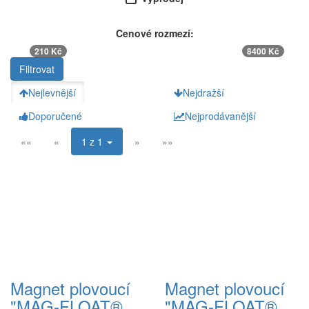
Cenové rozmezí:
210 Kč
8400 Kč
Nejlevnější
Nejdražší
Doporučené
Nejprodávanější
««
«
1 z 1
»
»»
Magnet plovoucí
Magnet plovoucí
"MAG-FLOAT®
"MAG-FLOAT®