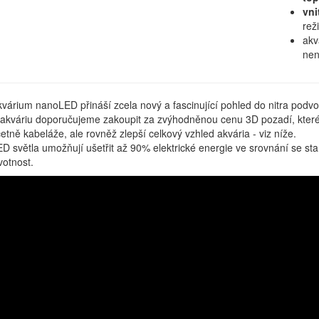
vnit
rež
akv
nen
várium nanoLED přináší zcela nový a fascinující pohled do nitra podvo
akváriu doporučujeme zakoupit za zvýhodněnou cenu 3D pozadí, které
etně kabeláže, ale rovněž zlepší celkový vzhled akvária - viz níže.
D světla umožňují ušetřit až 90% elektrické energie ve srovnání se st
votnost.