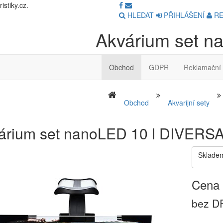
stiky.cz.
HLEDAT
PŘIHLÁŠENÍ
RE
Akvárium set n
Obchod
GDPR
Reklamační 
Obchod
Akvarijní sety
árium set nanoLED 10 l DIVERS
Sklade
Cena 
bez DP