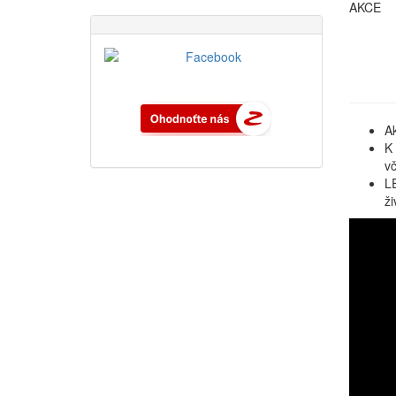
AKCE
Ak
K 
vč
LE
ži