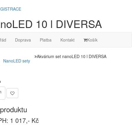
GISTRACE
anoLED 10 l DIVERSA
řád
Doprava
Platba
Kontakt
Košík
Akvárium set nanoLED 10 l DIVERSA
NanoLED sety
A
m
produktu
H: 1 017,- Kč