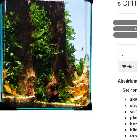
s DPH:
K
vloži
Akvárium
Set nan
akv
obj
síl
pla
hor
hli
top