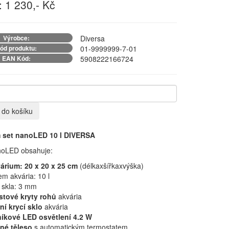
 1 230,- Kč
Výrobce:
Diversa
ód produktu:
01-9999999-7-01
EAN Kód:
5908222166724
t do košíku
 set nanoLED 10 l DIVERSA
oLED obsahuje:
árium: 20 x 20 x 25 cm
(délkaxšířkaxvýška)
em akvária: 10 l
a skla: 3 mm
stové kryty rohů
akvária
ní krycí sklo
akvária
níkové LED osvětlení 4.2 W
né těleso
s automatickým termostatem