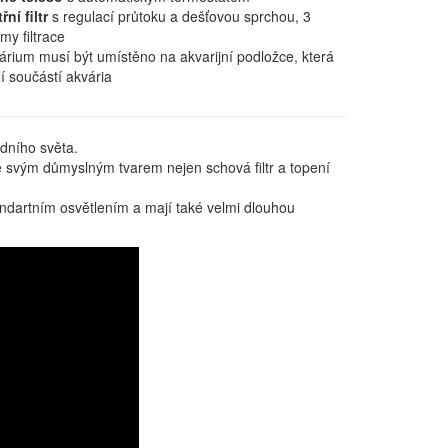
řní filtr
s regulací průtoku a dešťovou sprchou, 3
imy filtrace
árium musí být umístěno na akvarijní podložce, která
í součástí akvária
dního světa.
 svým důmyslným tvarem nejen schová filtr a topení
andartním osvětlením a mají také velmi dlouhou