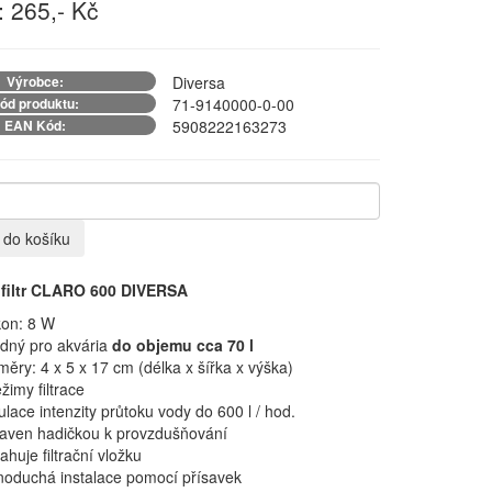
 265,- Kč
Výrobce:
Diversa
ód produktu:
71-9140000-0-00
EAN Kód:
5908222163273
t do košíku
í filtr CLARO 600 DIVERSA
kon: 8 W
dný pro akvária
do objemu cca 70 l
měry: 4 x 5 x 17 cm (délka x šířka x výška)
ežimy filtrace
ulace intenzity průtoku vody do 600 l / hod.
aven hadičkou k provzdušňování
ahuje filtrační vložku
noduchá instalace pomocí přísavek