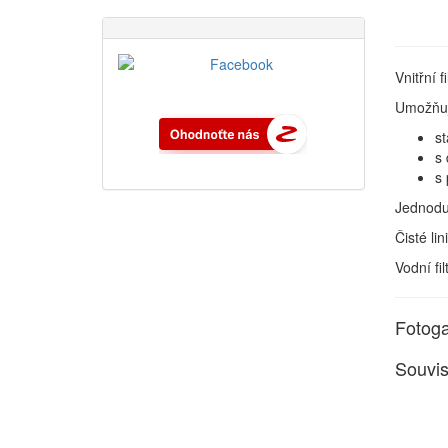
Vnitřní f
Umožňuje
s
s
s
Jednodu
Čisté lin
Vodní fi
Fotoga
Souvis