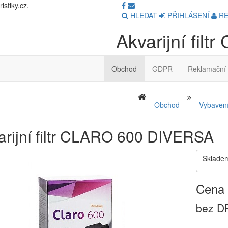
stiky.cz.
HLEDAT
PŘIHLÁŠENÍ
RE
Akvarijní fi
Obchod
GDPR
Reklamační 
Obchod
Vybavení
arijní filtr CLARO 600 DIVERSA
Sklade
Cena 
bez DP