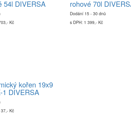
é 54l DIVERSA
rohové 70l DIVER
m
Dodání 15 - 30 dnů
703,- Kč
s DPH: 1 399,- Kč
mický kořen 19x9
-1 DIVERSA
m
137,- Kč