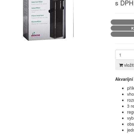
s DPH:
K
vloži
Akvarijn
pří
vho
roz
3 r
reg
vyb
obs
jed