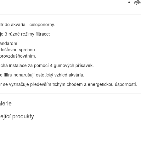
výk
iltr do akvária - celoponorný.
 3 různé režimy filtrace:
tandardní
 dešťovou sprchou
 provzdušňováním.
chá instalace za pomocí 4 gumových přísavek.
ie filtru nenarušují estetický vzhled akvária.
ltr se vyznačuje především tichým chodem a energetickou úsporností.
lerie
ející produkty