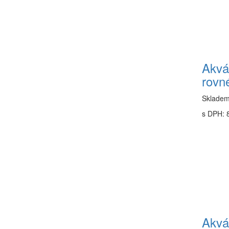
Akvá
rovn
Sklade
s DPH: 
Akvá