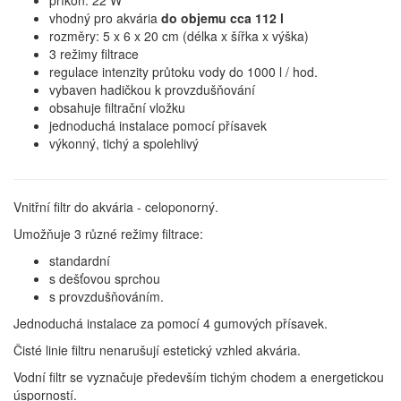
příkon: 22 W
vhodný pro akvária
do objemu cca 112 l
rozměry: 5 x 6 x 20 cm (délka x šířka x výška)
3 režimy filtrace
regulace intenzity průtoku vody do 1000 l / hod.
vybaven hadičkou k provzdušňování
obsahuje filtrační vložku
jednoduchá instalace pomocí přísavek
výkonný, tichý a spolehlivý
Vnitřní filtr do akvária - celoponorný.
Umožňuje 3 různé režimy filtrace:
standardní
s dešťovou sprchou
s provzdušňováním.
Jednoduchá instalace za pomocí 4 gumových přísavek.
Čisté linie filtru nenarušují estetický vzhled akvária.
Vodní filtr se vyznačuje především tichým chodem a energetickou
úsporností.