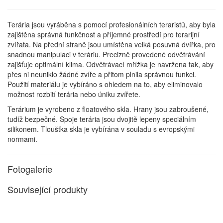
Terária jsou vyráběna s pomocí profesionálních teraristů, aby byla
zajištěna správná funkčnost a příjemné prostředí pro terarijní
zvířata. Na přední straně jsou umístěna velká posuvná dvířka, pro
snadnou manipulaci v teráriu. Precizně provedené odvětrávání
zajišťuje optimální klima. Odvětrávací mřížka je navržena tak, aby
přes ni neuniklo žádné zvíře a přitom plnila správnou funkci.
Použití materiálu je vybíráno s ohledem na to, aby eliminovalo
možnost rozbití terária nebo úniku zvířete.
Terárium je vyrobeno z floatového skla. Hrany jsou zabroušené,
tudíž bezpečné. Spoje terária jsou dvojitě lepeny speciálním
silikonem. Tloušťka skla je vybírána v souladu s evropskými
normami.
Fotogalerie
Související produkty