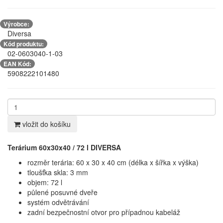
Výrobce:
Diversa
Kód produktu:
02-0603040-1-03
EAN Kód:
5908222101480
vložit do košíku
Terárium 60x30x40 / 72 l DIVERSA
rozměr terária: 60 x 30 x 40 cm (délka x šířka x výška)
tloušťka skla: 3 mm
objem: 72 l
půlené posuvné dveře
systém odvětrávání
zadní bezpečnostní otvor pro případnou kabeláž