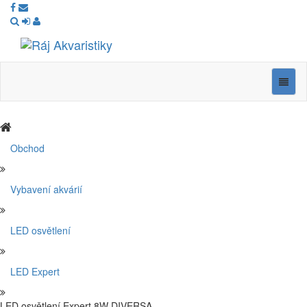
Ráj
Akvaristiky
Navig
Obchod
Vybavení akvárií
LED osvětlení
LED Expert
LED osvětlení Expert 8W DIVERSA