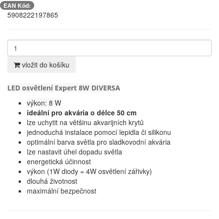
EAN Kód:
5908222197865
vložit do košíku
LED osvětlení Expert 8W DIVERSA
výkon: 8 W
ideální pro akvária o délce 50 cm
lze uchytit na většinu akvarijních krytů
jednoduchá instalace pomocí lepidla či silikonu
optimální barva světla pro sladkovodní akvária
lze nastavit úhel dopadu světla
energetická účinnost
výkon (1W diody = 4W osvětlení zářivky)
dlouhá životnost
maximální bezpečnost