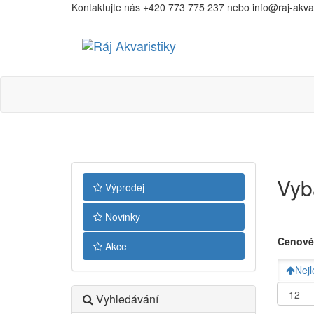
Kontaktujte nás +420 773 775 237 nebo info@raj-akvari
Ráj
Akvaristiky
Vyb
Výprodej
Novinky
Cenové
Akce
Nejl
Vyhledávání