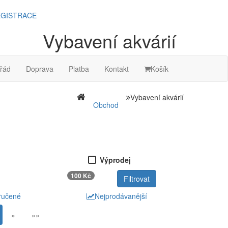
GISTRACE
Vybavení akvárií
řád
Doprava
Platba
Kontakt
Košík
Vybavení akvárií
Obchod
Výprodej
100 Kč
ručené
Nejprodávanější
»
»»