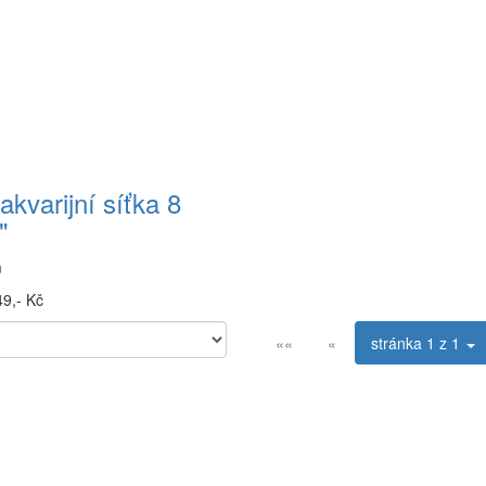
akvarijní síťka 8
"
m
9,- Kč
««
«
stránka
1 z 1