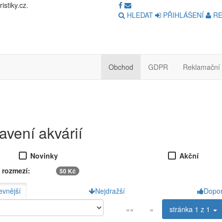
stiky.cz.
HLEDAT
PŘIHLÁŠENÍ
RE
Obchod
GDPR
Reklamační 
avení akvárií
Novinky
Akční
 rozmezí:
50 Kč
evnější
Nejdražší
Dopo
««
«
stránka
1 z 1